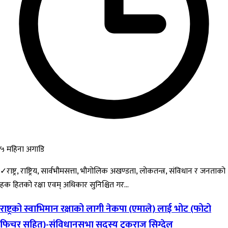
५ महिना अगाडि
✓राष्ट्र, राष्ट्रिय, सार्वभौमसत्ता, भौगोलिक अखण्डता, लोकतन्त्र, संविधान र जनताको
हक हितको रक्षा एवम् अधिकार सुनिश्चित गर...
राष्ट्रको स्वाभिमान रक्षाको लागी नेकपा (एमाले) लाई भोट (फोटो
फिचर सहित)-संविधानसभा सदस्य टुकराज सिग्देल