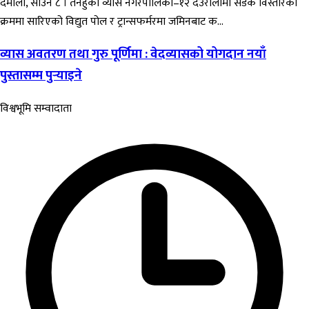
दमौली, साउन ८ । तनहुँको व्यास नगरपालिका–१२ देउरालीमा सडक विस्तारका
क्रममा सारिएको विद्युत पोल र ट्रान्सफर्मरमा जमिनबाट क...
व्यास अवतरण तथा गुरु पूर्णिमा : वेदव्यासको योगदान नयाँ
पुस्तासम्म पुर्‍याइने
विश्वभूमि सम्वादाता