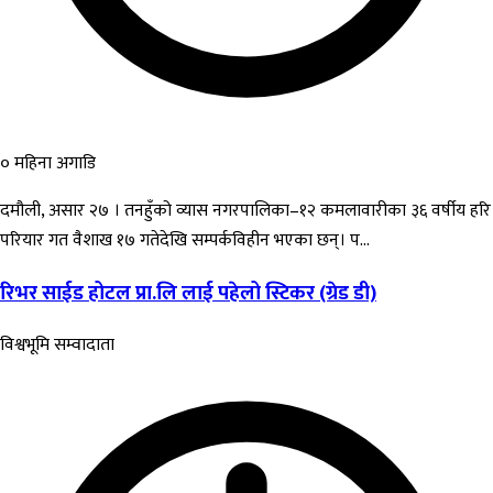
० महिना अगाडि
दमौली, असार २७ । तनहुँको व्यास नगरपालिका–१२ कमलावारीका ३६ वर्षीय हरि
परियार गत वैशाख १७ गतेदेखि सम्पर्कविहीन भएका छन्। प...
रिभर साईड होटल प्रा.लि लाई पहेलो स्टिकर (ग्रेड डी)
विश्वभूमि सम्वादाता