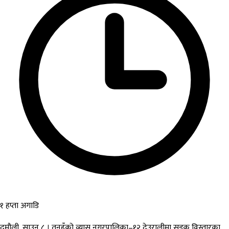
१ हप्ता अगाडि
दमौली, साउन ८ । तनहुँको व्यास नगरपालिका–१२ देउरालीमा सडक विस्तारका